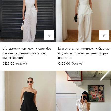
широк
крачол
Бял
Бял
Бял дамски комплект – елек без
Бял елегантен комплект – бюстие
дамски
елегантен
ръкави с копчета и панталон с
блуза със странични цепки и прав
комплект
комплект
широк крачол
панталон
–
–
€125.00
€129.00
(€63.91)
(€65.95)
елек
бюстие
без
блуза
ръкави
със
с
странични
копчета
цепки
и
и
панталон
прав
с
панталон
широк
крачол