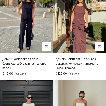
–
Екрю
Дамски
Дамски
Дамски комплект в черно –
Дамски комплект – елек без
комплект
комплект
безръкавна блуза и панталон с
ръкави с копчета и панталон с
в
–
колан
широк крачол
черно
елек
€119.00
€125.00
(€60.84)
(€63.91)
–
без
безръкавна
ръкави
блуза
с
и
копчета
панталон
и
с
панталон
колан
с