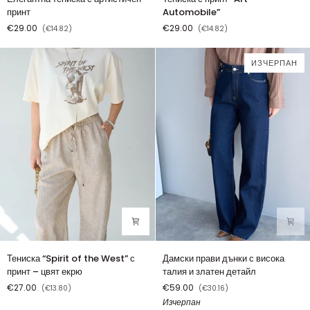
тениска
с
принт
Automobile”
с
принт
€29.00
€29.00
(€14.82)
(€14.82)
артистичен
“Art
принт
Automobile”
ИЗЧЕРПАН
Тениска
Дамски
Тениска “Spirit of the West” с
Дамски прави дънки с висока
“Spirit
прави
принт – цвят екрю
талия и златен детайл
of
дънки
€27.00
€59.00
(€13.80)
(€30.16)
the
с
Изчерпан
West”
висока