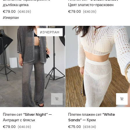
червена
сет
дълбока цепка
Цвят златисто-прасковен
рокля
“Golden
€79.00
€79.00
(€40.39)
(€40.39)
с
Sunset”
Изчерпан
дълбока
—
цепка
Цвят
златисто-
ИЗЧЕРПАН
прасковен
Плетен
Плетен
Плетен сет “Silver Night” —
Плетен плажен сет “White
сет
плажен
Антрацит с блясък
Sands” — Крем
“Silver
сет
€79.00
€75.00
(€40.39)
(€38.34)
Night”
“White