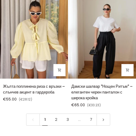
–
класическа
хладна
и
елегантност
стилна
Жълта
Дамски
Жълта поплинена риза с връзки –
Дамски шалвар "Нощен Ритъм" –
поплинена
шалвар
слънчев акцент в гардероба
елегантен черен панталон с
риза
"Нощен
широка кройка
€55.00
(€28.12)
с
Ритъм"
€65.00
(€33.23)
връзки
–
–
елегантен
слънчев
черен
1
2
3
…
7
акцент
панталон
в
с
гардероба
широка