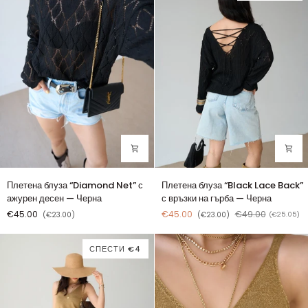
—
Сьомга
Плетена
Плетена
Плетена блуза “Diamond Net” с
Плетена блуза “Black Lace Back”
блуза
блуза
ажурен десен — Черна
с връзки на гърба — Черна
“Diamond
“Black
€45.00
€45.00
€49.00
(€23.00)
(€23.00)
(€25.05)
Net”
Lace
с
Back”
ажурен
с
СПЕСТИ €4
десен
връзки
—
на
Черна
гърба
—