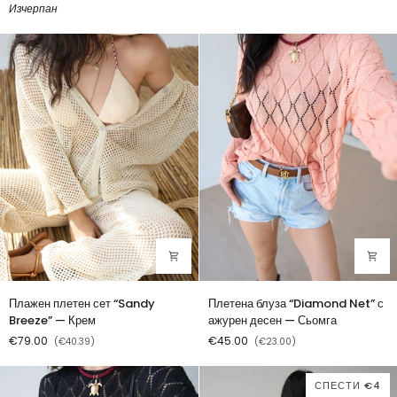
Изчерпан
—
Sands”
Антрацит
—
с
Крем
блясък
Плажен
Плетена
Плажен плетен сет “Sandy
Плетена блуза “Diamond Net” с
плетен
блуза
Breeze” — Крем
ажурен десен — Сьомга
сет
“Diamond
€79.00
€45.00
(€40.39)
(€23.00)
“Sandy
Net”
Breeze”
с
—
ажурен
СПЕСТИ €4
Крем
десен