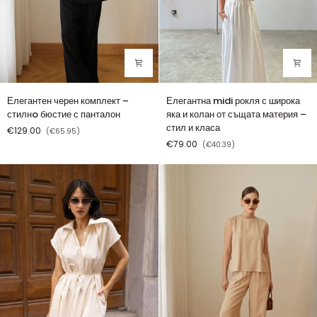
Елегантен
Елегантна
Елегантен черен комплект –
Елегантна midi рокля с широка
черен
midi
стилнo бюстие с панталон
яка и колан от същата материя –
комплект
рокля
стил и класа
€129.00
(€65.95)
–
с
€79.00
(€40.39)
стилнo
широка
бюстие
яка
с
и
панталон
колан
от
същата
материя
–
стил
и
класа