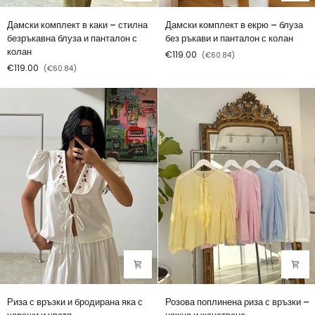
Дамски
Дамски
Дамски комплект в каки – стилна
Дамски комплект в екрю – блуза
комплект
комплект
безръкавна блуза и панталон с
без ръкави и панталон с колан
в
в
колан
€119.00
(€60.84)
каки
екрю
€119.00
(€60.84)
–
–
стилна
блуза
безръкавна
без
блуза
ръкави
и
и
панталон
панталон
с
с
колан
колан
Риза
Розова
Риза с връзки и бродирана яка с
Розова поплинена риза с връзки –
с
поплинена