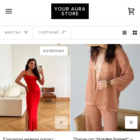
YOUR AURA
STORE
Ко
СОРТИРАЙ
ФИЛТЪР
СОРТИРАЙ
ИЗЧЕРПАН
Елегантна
Плетен
Елегантна червена рокля с
Плетен сет “Golden Sunset” —