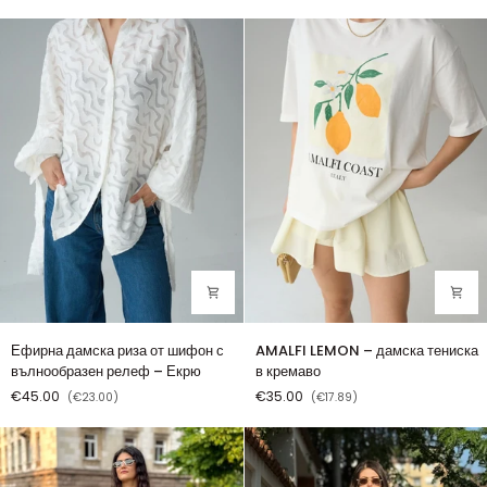
с
талия
принт
и
–
златен
цвят
детайл
екрю
Ефирна
AMALFI
Ефирна дамска риза от шифон с
AMALFI LEMON – дамска тениска
дамска
LEMON
вълнообразен релеф – Екрю
в кремаво
риза
–
€45.00
€35.00
(€23.00)
(€17.89)
от
дамска
шифон
тениска
с
в
вълнообразен
кремаво
релеф