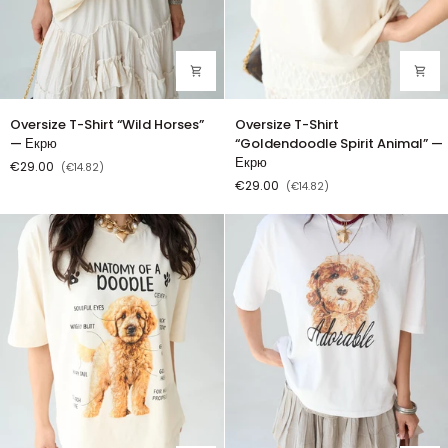
Oversize
Oversize
Oversize T-Shirt “Wild Horses”
Oversize T-Shirt
T-
T-
— Екрю
“Goldendoodle Spirit Animal” —
Shirt
Shirt
Екрю
€29.00
(€14.82)
“Wild
“Goldendoodle
€29.00
(€14.82)
Horses”
Spirit
—
Animal”
Екрю
—
Екрю