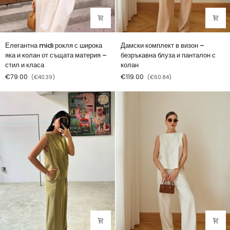
Елегантна
Дамски
Елегантна midi рокля с широка
Дамски комплект в визон –
midi
комплект
яка и колан от същата материя –
безръкавна блуза и панталон с
рокля
в
стил и класа
колан
с
визон
€79.00
€119.00
(€40.39)
(€60.84)
широка
–
яка
безръкавна
и
блуза
колан
и
от
панталон
същата
с
материя
колан
–
стил
и
класа