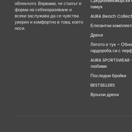
Средиземноморски б
облеклото. Вярваме, че стилът е
памук
форма на себеизразяване и
всеки заслужава да се чувства
AURA Beach Collect
уверен и комфортно в това, което
Елегантни комплект
носи.
Дрехи
Лятото е тук – Обн
гардероба си с пер
AURA SPORTSWEAR -
любими
Последни бройки
BESTSELLERS
Връхни дрехи