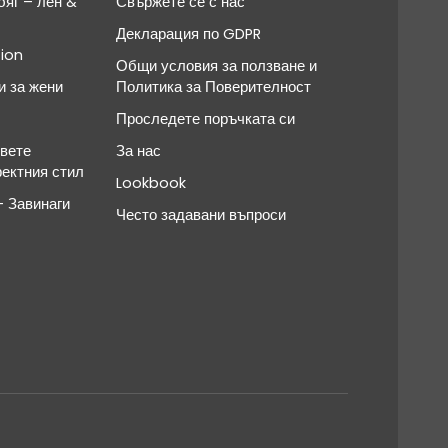
яг – лен &
Свържете се с нас
Декларация по GDPR
ion
Общи условия за ползване и
и за жени
Политика за Поверителност
Проследете поръчката си
овете
За нас
фектния стил
Lookbook
 Завинаги
Често задавани въпроси