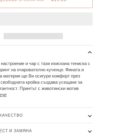
настроение и чар с тази изискана тениска с
принт на очарователно кученце. Фината и
а материя ще Ви осигури комфорт през
а свободната кройка създава усещане за
егантност. Принтът с животински мотив
ече
КАЧЕСТВО
ТЕСТ И ЗАМЯНА