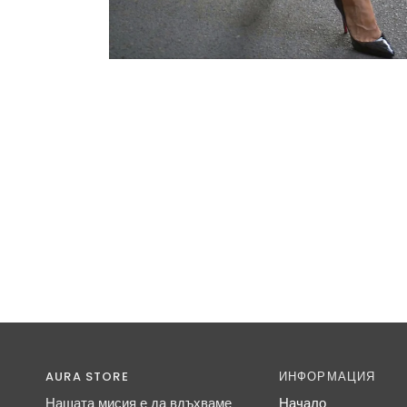
AURA STORE
ИНФОРМАЦИЯ
Нашата мисия е да вдъхваме
Начало