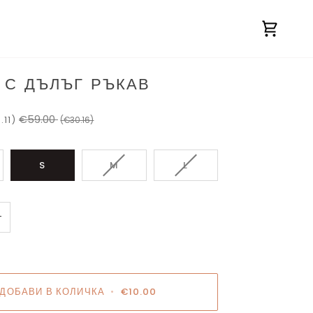
Количк
 С ДЪЛЪГ РЪКАВ
€59.00
.11)
(€30.16)
АЦИЯТА
ВАРИАЦИЯТА
ВАРИАЦИЯТА
S
M
L
НА
НА
УКТА
ПРОДУКТА
ПРОДУКТА
НЕ
НЕ
+
Е
Е
ЧНА
НАЛИЧНА
НАЛИЧНА
ДОБАВИ В КОЛИЧКА
•
€10.00