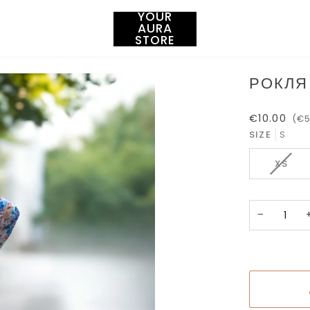
YOUR
AURA
STORE
РОКЛЯ
€10.00
(€5
SIZE
S
ВАРИ
XS
НА
ПРОД
НЕ
−
Е
НАЛИ