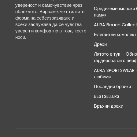
увереност и самочувствие чрез
Средиземноморски б
облеклото. Вярваме, че стилът е
памук
форма на себеизразяване и
всеки заслужава да се чувства
AURA Beach Collect
уверен и комфортно в това, което
Елегантни комплект
носи.
Дрехи
Лятото е тук – Обн
гардероба си с пер
AURA SPORTSWEAR -
любими
Последни бройки
BESTSELLERS
Връхни дрехи