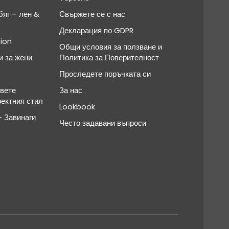
яг – лен &
Свържете се с нас
Декларация по GDPR
ion
Общи условия за ползване и
и за жени
Политика за Поверителност
Проследете поръчката си
овете
За нас
фектния стил
Lookbook
 Завинаги
Често задавани въпроси