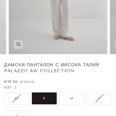
ДАМСКИ ПАНТАЛОН С ВИСОКА ТАЛИЯ
PALAZZO AW COLLECTION
€75.00
(€38.34)
SIZE
S
ВАРИАЦИЯТА
ВАРИАЦИ
XS
S
M
L
НА
НА
ПРОДУКТА
ПРОДУКТ
НЕ
НЕ