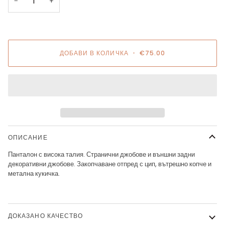
−
+
Е
Е
НАЛИЧНА
НАЛИЧН
ДОБАВИ В КОЛИЧКА
•
€75.00
ОПИСАНИЕ
Панталон с висока талия. Странични джобове и външни задни
декоративни джобове. Закопчаване отпред с цип, вътрешно копче и
метална кукичка.
ДОКАЗАНО КАЧЕСТВО