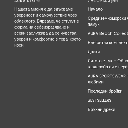
AURA STORE
ИНФОРМАЦИЯ
Нашата мисия е да вдъхваме
Начало
увереност и самочувствие чрез
Средиземноморски б
облеклото. Вярваме, че стилът е
памук
форма на себеизразяване и
всеки заслужава да се чувства
AURA Beach Collect
уверен и комфортно в това, което
Елегантни комплект
носи.
Дрехи
Лятото е тук – Обн
гардероба си с пер
AURA SPORTSWEAR -
любими
Последни бройки
BESTSELLERS
Връхни дрехи