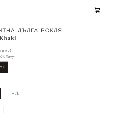
Количк
НТНА ДЪЛГА РОКЛЯ
𝐊𝐡𝐚𝐤𝐢
48.57)
00% Памук
УК
M/L
+