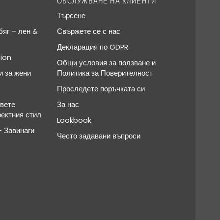
ОБСЛУЖВАНЕ НА КЛИЕНТИ
Търсене
яг – лен &
Свържете се с нас
Декларация по GDPR
ion
Общи условия за ползване и
и за жени
Политика за Поверителност
Проследете поръчката си
овете
За нас
фектния стил
Lookbook
 Завинаги
Често задавани въпроси