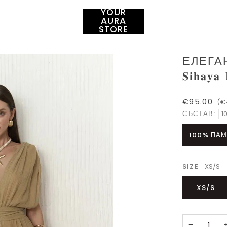
YOUR
AURA
STORE
ЕЛЕГА
𝐒𝐢𝐡𝐚𝐲𝐚 
€95.00
(€
СЪСТАВ:
1
100% ПАМ
SIZE
XS/S
XS/S
−