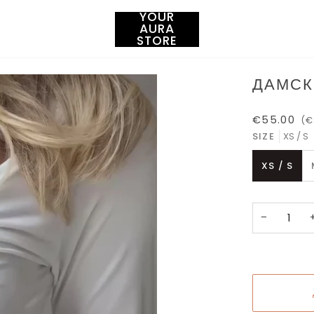
YOUR
AURA
STORE
ДАМСК
€55.00
(€
SIZE
XS / S
XS / S
−