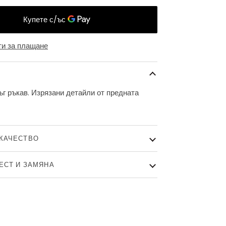
и за плащане
ъг ръкав. Изрязани детайли от предната
КАЧЕСТВО
ТЕСТ И ЗАМЯНА