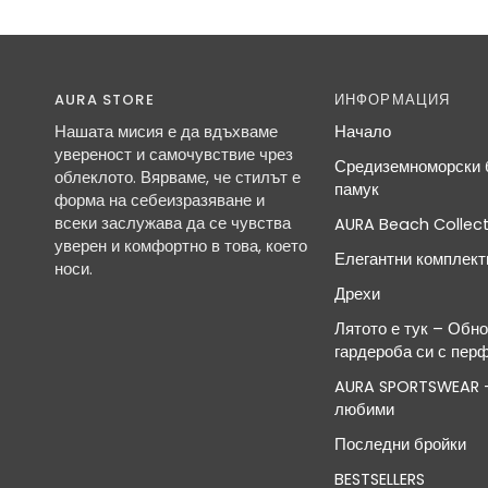
AURA STORE
ИНФОРМАЦИЯ
Нашата мисия е да вдъхваме
Начало
увереност и самочувствие чрез
Средиземноморски б
облеклото. Вярваме, че стилът е
памук
форма на себеизразяване и
всеки заслужава да се чувства
AURA Beach Collect
уверен и комфортно в това, което
Елегантни комплект
носи.
Дрехи
Лятото е тук – Обн
гардероба си с пер
AURA SPORTSWEAR -
любими
Последни бройки
BESTSELLERS