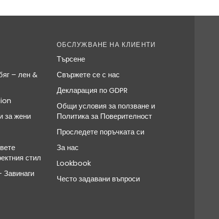
ОБСЛУЖВАНЕ НА КЛИЕНТИ
Търсене
яг – лен &
Свържете се с нас
Декларация по GDPR
ion
Общи условия за ползване и
и за жени
Политика за Поверителност
Проследете поръчката си
овете
За нас
фектния стил
Lookbook
 Завинаги
Често задавани въпроси