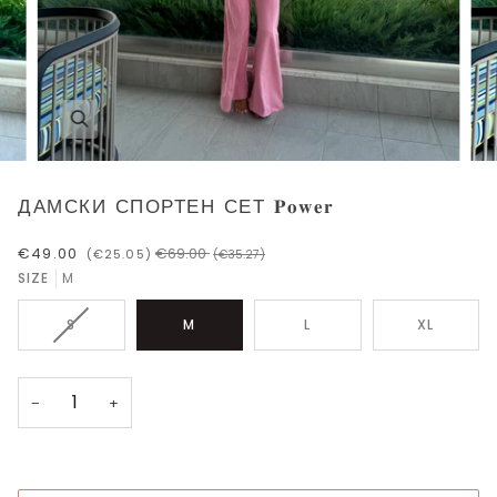
ДАМСКИ СПОРТЕН СЕТ 𝐏𝐨𝐰𝐞𝐫
€49.00
€69.00
(€25.05)
(€35.27)
SIZE
M
ВАРИАЦИЯТА
S
M
L
XL
НА
ПРОДУКТА
НЕ
−
+
Е
НАЛИЧНА