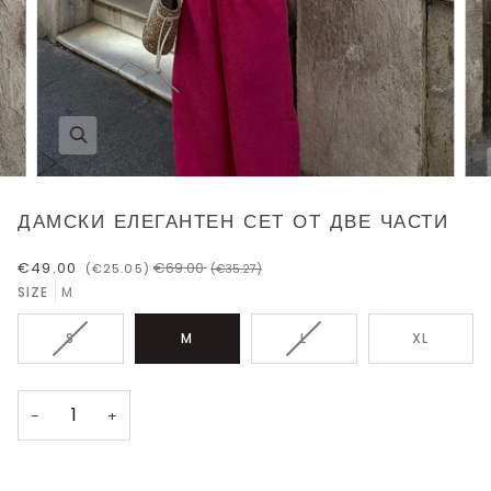
ДАМСКИ ЕЛЕГАНТЕН СЕТ ОТ ДВЕ ЧАСТИ
€49.00
€69.00
(€25.05)
(€35.27)
SIZE
M
ВАРИАЦИЯТА
ВАРИАЦИЯТА
S
M
L
XL
НА
НА
ПРОДУКТА
ПРОДУКТА
НЕ
НЕ
−
+
Е
Е
НАЛИЧНА
НАЛИЧНА