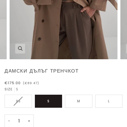
ДАМСКИ ДЪЛЪГ ТРЕНЧКОТ
€175.00
(€89.47)
SIZE
S
ВАРИАЦИЯТА
XS
S
M
L
НА
ПРОДУКТА
НЕ
−
+
Е
НАЛИЧНА