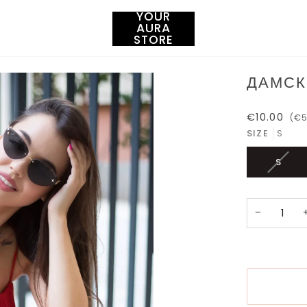
YOUR
AURA
STORE
ДАМСК
€10.00
(€5
SIZE
S
ВАРИ
S
НА
ПРОД
НЕ
−
Е
НАЛИ